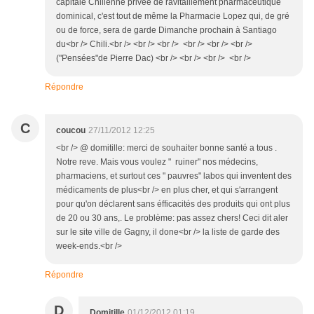
capitale Chilienne privée de ravitaillement pharmaceutique
dominical, c'est tout de même la Pharmacie Lopez qui, de gré
ou de force, sera de garde Dimanche prochain à Santiago
du<br /> Chili.<br /> <br /> <br /> <br /> <br /> <br />
("Pensées"de Pierre Dac) <br /> <br /> <br /> <br />
Répondre
C
coucou
27/11/2012 12:25
<br /> @ domitille: merci de souhaiter bonne santé a tous .
Notre reve. Mais vous voulez " ruiner" nos médecins,
pharmaciens, et surtout ces " pauvres" labos qui inventent des
médicaments de plus<br /> en plus cher, et qui s'arrangent
pour qu'on déclarent sans éfficacités des produits qui ont plus
de 20 ou 30 ans,. Le problème: pas assez chers! Ceci dit aler
sur le site ville de Gagny, il done<br /> la liste de garde des
week-ends.<br />
Répondre
D
Domitille
01/12/2012 01:19