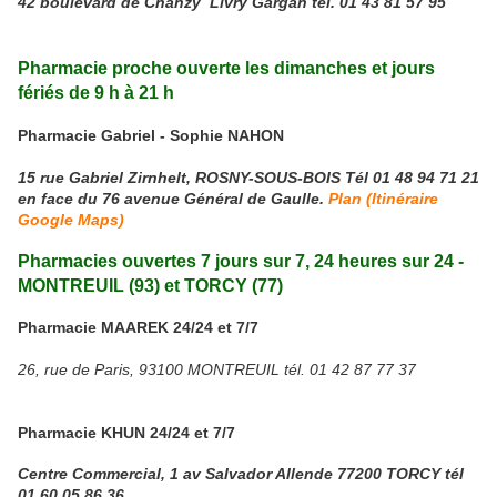
42 boulevard de Chanzy Livry Gargan tél. 01 43 81 57 95
Pharmacie proche ouverte les dimanches et jours
fériés de 9 h à 21 h
Pharmacie Gabriel - Sophie NAHON
15 rue Gabriel Zirnhelt, ROSNY-SOUS-BOIS Tél 01 48 94 71 21
en face du 76 avenue Général de Gaulle.
Plan (Itinéraire
Google Maps)
Pharmacies ouvertes 7 jours sur 7, 24 heures sur 24 -
MONTREUIL (93) et TORCY (77)
Pharmacie MAAREK
24/24 et 7/7
26, rue de Paris, 93100 MONTREUIL tél. 01 42 87 77 37
Pharmacie KHUN
24/24 et 7/7
Centre Commercial, 1 av Salvador Allende 77200 TORCY tél
01 60 05 86 36