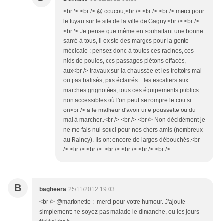
<br /> <br /> @ coucou,<br /> <br /> <br /> merci pour
le tuyau sur le site de la ville de Gagny.<br /> <br />
<br /> Je pense que même en souhaitant une bonne
santé à tous, il existe des marges pour la gente
médicale : pensez donc à toutes ces racines, ces
nids de poules, ces passages piétons effacés,
aux<br /> travaux sur la chaussée et les trottoirs mal
ou pas balisés, pas éclairés... les escaliers aux
marches grignotées, tous ces équipements publics
non accessibles où l'on peut se rompre le cou si
on<br /> a le malheur d'avoir une poussette ou du
mal à marcher..<br /> <br /> <br /> Non décidément je
ne me fais nul souci pour nos chers amis (nombreux
au Raincy). Ils ont encore de larges débouchés.<br
/> <br /> <br /> <br /> <br /> <br /> <br />
B
bagheera
25/11/2012 19:03
<br /> @marionette : merci pour votre humour. J'ajoute
simplement: ne soyez pas malade le dimanche, ou les jours