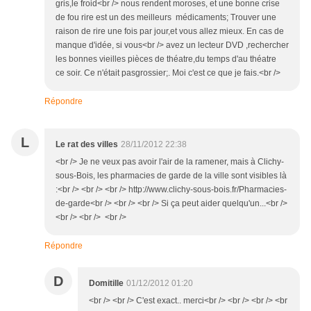
gris,le froid<br /> nous rendent moroses, et une bonne crise
de fou rire est un des meilleurs médicaments; Trouver une
raison de rire une fois par jour,et vous allez mieux. En cas de
manque d'idée, si vous<br /> avez un lecteur DVD ,rechercher
les bonnes vieilles pièces de théatre,du temps d'au théatre
ce soir. Ce n'était pasgrossier;. Moi c'est ce que je fais.<br />
Répondre
L
Le rat des villes
28/11/2012 22:38
<br /> Je ne veux pas avoir l'air de la ramener, mais à Clichy-
sous-Bois, les pharmacies de garde de la ville sont visibles là
:<br /> <br /> <br /> http://www.clichy-sous-bois.fr/Pharmacies-
de-garde<br /> <br /> <br /> Si ça peut aider quelqu'un...<br />
<br /> <br /> <br />
Répondre
D
Domitille
01/12/2012 01:20
<br /> <br /> C'est exact.. merci<br /> <br /> <br /> <br