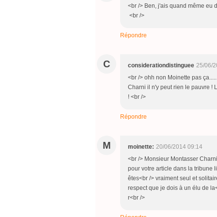
<br /> Ben, j'ais quand même eu du 
<br />
Répondre
C
considerationdistinguee
25/06/2
<br /> ohh non Moinette pas ça......
Charni il n'y peut rien le pauvre ! 
! <br />
Répondre
M
moinette:
20/06/2014 09:14
<br /> Monsieur Montasser Charni:
pour votre article dans la tribune l
êtes<br /> vraiment seul et solita
respect que je dois à un élu de la<
r<br />