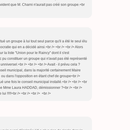
évident que M. Charni n'aurait pas créé son groupe.<br
é un groupe à lui tout seul parce qu'il a été le seul élu
émocratie qui en a décidé ainsi.<br /> <br /> <br /> Alors
la liste "Union pour le Raincy" dont il s'est
nc pu constituer un groupe qui n'avait pas été représenté
 unniversel.<br /> <br /> <br /> Avait - il prévu cela ?
onseil municipal, dans la majorité certainement Maire
 ou dans l'opposition en étant chef de groupe<br />
ué une fois le conseil municipal installé.<br /> <br /> <br
comme Mme Laura HADDAD, démissionner ?<br /> <br />
lui !!!!!<br /> <br /> <br /> <br />