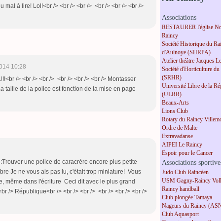
mal à lire! Lol!<br /> <br /> <br /> <br /> <br /> <br />
Associations
RESTAURER l'église No
Raincy
Société Historique du Ra
d'Aulnoye (SHRPA)
Atelier théâtre Jacques L
014 10:28
Société d'Horticulture du
(SRHR)
!!!<br /> <br /> <br /> <br /> <br /> <br /> Montasser
Université Libre de la R
La taille de la police est fonction de la mise en page
(ULRR)
Beaux-Arts
Lions Club
Rotary du Raincy Villem
Ordre de Malte
Extravadanse
AIPEI Le Raincy
Espoir pour le Cancer
Trouver une police de caracrère encore plus petite
Associations sportive
ibre Je ne vous ais pas lu, c'était trop miniature! Vous
Judo Club Raincéen
USM Gagny-Raincy Voll
ire, même dans l'écriture Ceci dit avec le plus grand
Raincy handball
br /> République<br /> <br /> <br /> <br /> <br /> <br />
Club plongée Tamaya
Nageurs du Raincy (AS
Club Aquasport