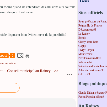
Liens
au moins quand ils entendront des allusions aux sourcils
Sites officiels
uront de quoi il retourne !
Sous-préfecture du Rain
Région Ile de France
Département 93
Le Raincy
ticle disposent bien évidemment de la possibilité
Bondy
Clichy-sous-Bois
Gagny
Livry-Gargan
Montfermeil
epost
0
Pavillons-sous-Bois
Villemomble
er cet article
Seine-Saint-Denis Touri
Atlas du Patrimoine 93
au...
Conseil municipal au Raincy... >>
…
CAUE 93
Blogs politiqu
Claude Dilain, sénateur 
Pascal Popelin, député
Au Raincy