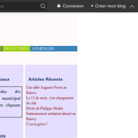
Connexion
+
Créer mon blog
E
DÉCOUVERTE
A PARTAGER
ipaux
Articles Récents
Une allée Auguste Perret au
endus des
Raincy
Le 15 du mois, c'est changement
l municipal
de côté
en cliquant
Décès de Philippe Muller
Stationnement unilatéral alterné au
Raincy
C'est la grève !
cle