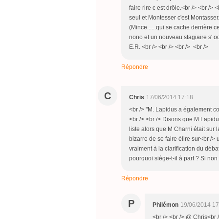
faire rire c est drôle.<br /> <br />
seul et Montesser c'est Montasser. 
(Mince......qui se cache derrière 
nono et un nouveau stagiaire s' o
E.R. <br /> <br /> <br /> <br />
Répondre
C
Chris
17/06/2014 17:18
<br /> "M. Lapidus a également co
<br /> <br /> Disons que M Lapidu
liste alors que M Charni était sur 
bizarre de se faire élire sur<br /> 
vraiment à la clarification du débat
pourquoi siège-t-il à part ? Si non q
Répondre
P
Philémon
19/06/2014 17
<br /> <br /> @ Chris<br 