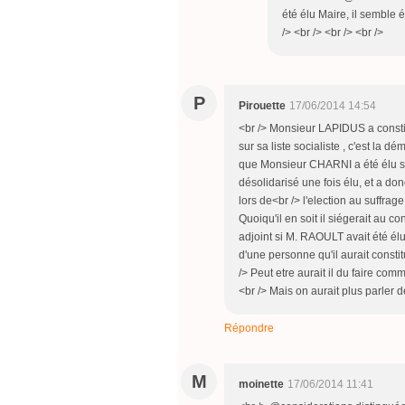
été élu Maire, il semble 
/> <br /> <br /> <br />
P
Pirouette
17/06/2014 14:54
<br /> Monsieur LAPIDUS a constitu
sur sa liste socialiste , c'est la d
que Monsieur CHARNI a été élu sur 
désolidarisé une fois élu, et a do
lors de<br /> l'election au suffrage
Quoiqu'il en soit il siégerait au c
adjoint si M. RAOULT avait été élu
d'une personne qu'il aurait constit
/> Peut etre aurait il du faire 
<br /> Mais on aurait plus parler de 
Répondre
M
moinette
17/06/2014 11:41