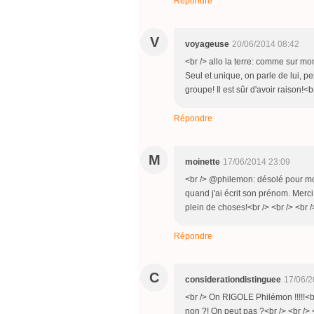
Répondre
V
voyageuse
20/06/2014 08:42
<br /> allo la terre: comme sur mo
Seul et unique, on parle de lui, pe
groupe! Il est sûr d'avoir raison!<b
Répondre
M
moinette
17/06/2014 23:09
<br /> @philemon: désolé pour mo
quand j'ai écrit son prénom. Merci
plein de choses!<br /> <br /> <br /
Répondre
C
considerationdistinguee
17/06/2
<br /> On RIGOLE Philémon !!!!!<b
non ?! On peut pas ?<br /> <br /> 