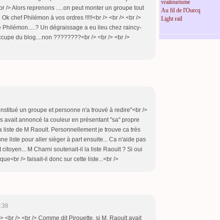
vraitourisme
 <br /> Alors reprenons .....on peut monter un groupe tout
Au fil de l'Ourcq
Ok chef Philémon à vos ordres !!!!!<br /> <br /> <br />
Light rail
ce Philémon.....? Un dégraissage a eu lieu chez raincy-
ccupe du blog....non ????????<br /> <br /> <br />
nstitué un groupe et personne n'a trouvé à redire"<br />
s avait annoncé la couleur en présentant "sa" propre
la liste de M Raoult. Personnellement je trouve ca très
une liste pour aller sièger à part ensuite... Ca n'aide pas
 citoyen... M Charni soutenait-il la liste Raoult ? Si oui
ue<br /> faisait-il donc sur cette liste...<br />
:38
/> <br /> <br /> Comme dit Pirouette, si M. Raoult avait