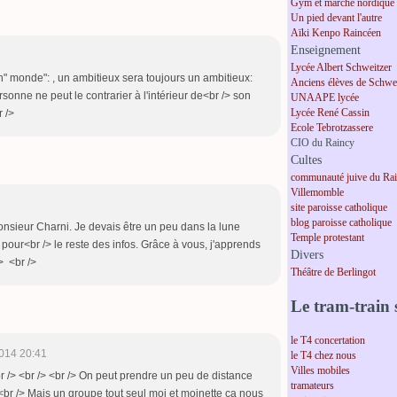
Gym et marche nordique
Un pied devant l'autre
Aïki Kenpo Raincéen
Enseignement
Lycée Albert Schweitzer
n" monde": , un ambitieux sera toujours un ambitieux:
Anciens élèves de Schwei
rsonne ne peut le contrarier à l'intérieur de<br /> son
UNAAPE lycée
Lycée René Cassin
r />
Ecole Tebrotzassere
CIO du Raincy
Cultes
communauté juive du Ra
Villemomble
site paroisse catholique
blog paroisse catholique
nsieur Charni. Je devais être un peu dans la lune
Temple protestant
 pour<br /> le reste des infos. Grâce à vous, j'apprends
Divers
> <br />
Théâtre de Berlingot
Le tram-train s
le T4 concertation
014 20:41
le T4 chez nous
Villes mobiles
r /> <br /> <br /> On peut prendre un peu de distance
tramateurs
<br /> Mais un groupe tout seul moi et moinette ça nous