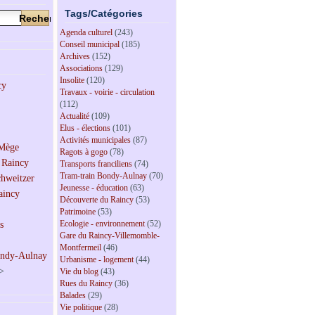
Tags/Catégories
Agenda culturel
(243)
Conseil municipal
(185)
Archives
(152)
Associations
(129)
Insolite
(120)
Travaux - voirie - circulation
(112)
Actualité
(109)
Elus - élections
(101)
Activités municipales
(87)
Ragots à gogo
(78)
Transports franciliens
(74)
Tram-train Bondy-Aulnay
(70)
Jeunesse - éducation
(63)
Découverte du Raincy
(53)
Patrimoine
(53)
Ecologie - environnement
(52)
Gare du Raincy-Villemomble-
Montfermeil
(46)
Urbanisme - logement
(44)
>
Vie du blog
(43)
Rues du Raincy
(36)
Balades
(29)
Vie politique
(28)