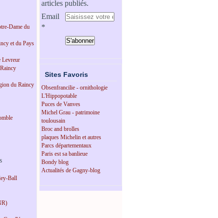
articles publiés.
Email
tre-Dame du
incy et du Pays
e Levreur
 Raincy
Sites Favoris
égion du Raincy
Obsenfrancilie - ornithologie
L'Hippopotable
Puces de Vanves
Michel Grau - patrimoine
omble
toulousain
Broc and brolles
plaques Michelin et autres
Parcs départementaux
Paris est sa banlieue
s
Bondy blog
Actualités de Gagny-blog
ey-Ball
NR)