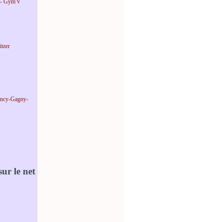
 - Gym'V
tzer
incy-Gagny-
ur le net