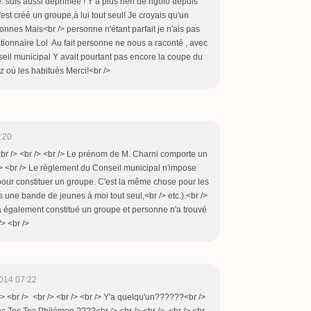
 suis aussi déprimée ! Y a plus rien de rigolo depuis
st créé un groupe,à lui tout seul! Je croyais qu'un
onnes Mais<br /> personne n'étant parfait je n'ais pas
tionnaire Lol Au fait personne ne nous a raconté , avec
nseil municipal Y avait pourtant pas encore la coupe du
z où les habitués Merci!<br />
:20
<br /> <br /> <br /> Le prénom de M. Charni comporte un
 /> <br /> Le règlement du Conseil municipal n'impose
our constituer un groupe. C'est la même chose pour les
 une bande de jeunes à moi tout seul,<br /> etc.).<br />
 a également constitué un groupe et personne n'a trouvé
/> <br />
014 07:22
> <br /> <br /> <br /> <br /> Y'a quelqu'un??????<br />