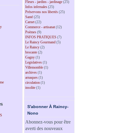
Fleurs - jardins - jardinage
(25)
Infos infernales
(25)
Préservons nos libertés
(25)
Santé
(25)
Carnet
(22)
cy
Commerce - artisanat
(12)
Poèmes
(9)
INFOS PRATIQUES
(7)
Le Raincy Gourmand
(5)
Le Raincy
(2)
brocante
(2)
Gagny
(1)
Legislatives
(1)
Villemomble
(1)
archives
(1)
arnaques
(1)
sme
circulation
(1)
insolite
(1)
es
S'abonner À Raincy-
Nono
PS
Abonnez-vous pour être
averti des nouveaux