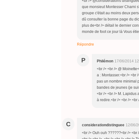
<br /> @considerations distinguée:
que monsieut Montesser Charni s'e
groupe c'était au moins deux pers
dû consulter la bonne page du dic
plus de<br /> détail le dernier co
monde de foot ce jour là Vous étie
Répondre
P
Philémon
17/06/2014 12
<br /> <br /> @ Moinette
a : Montasser.<br /> <br
pas un nombre minimal p
bandes de jeunes (je suis
<br /> <br /> M. Lapidus
à redire.<br /> <br /> <br 
C
considerationdistinguee
12/06/2
<br /> Ouh ouh ??????<br /> <br /