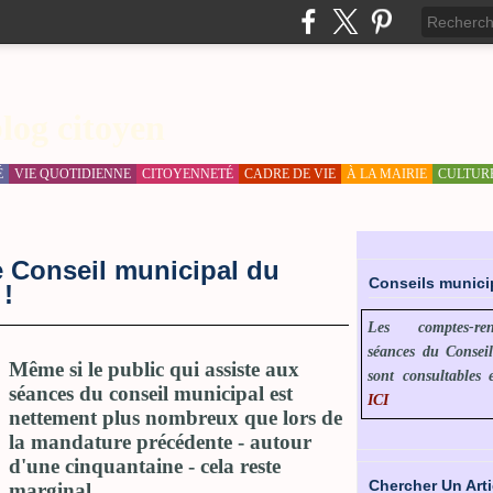
log citoyen
É
VIE QUOTIDIENNE
CITOYENNETÉ
CADRE DE VIE
À LA MAIRIE
CULTUR
e Conseil municipal du
Conseils munic
 !
Les comptes-r
séances du Consei
Même si le public qui assiste aux
sont consultables 
séances du conseil municipal est
ICI
nettement plus nombreux que lors de
la mandature précédente - autour
d'une cinquantaine - cela reste
Chercher Un Arti
marginal.