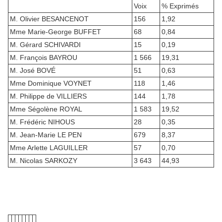
Voix
% Exprimés
M. Olivier BESANCENOT
156
1,92
Mme Marie-George BUFFET
68
0,84
M. Gérard SCHIVARDI
15
0,19
M. François BAYROU
1 566
19,31
M. José BOVÉ
51
0,63
Mme Dominique VOYNET
118
1,46
M. Philippe de VILLIERS
144
1,78
Mme Ségolène ROYAL
1 583
19,52
M. Frédéric NIHOUS
28
0,35
M. Jean-Marie LE PEN
679
8,37
Mme Arlette LAGUILLER
57
0,70
M. Nicolas SARKOZY
3 643
44,93