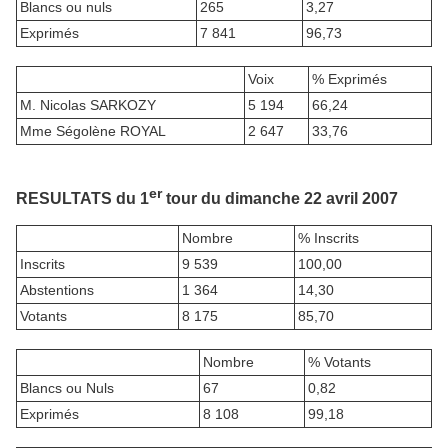
Blancs ou nuls
265
3,27
Exprimés
7 841
96,73
Voix
% Exprimés
M. Nicolas SARKOZY
5 194
66,24
Mme Ségolène ROYAL
2 647
33,76
er
RESULTATS du 1
tour du dimanche 22 avril 2007
Nombre
% Inscrits
Inscrits
9 539
100,00
Abstentions
1 364
14,30
Votants
8 175
85,70
Nombre
% Votants
Blancs ou Nuls
67
0,82
Exprimés
8 108
99,18