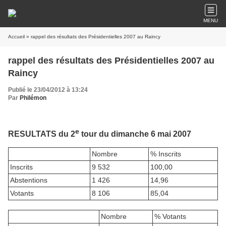
MENU
Accueil
» rappel des résultats des Présidentielles 2007 au Raincy
rappel des résultats des Présidentielles 2007 au
Raincy
Publié le 23/04/2012 à 13:24
Par
Philémon
e
RESULTATS du 2
tour du dimanche 6 mai 2007
Nombre
% Inscrits
Inscrits
9 532
100,00
Abstentions
1 426
14,96
Votants
8 106
85,04
Nombre
% Votants