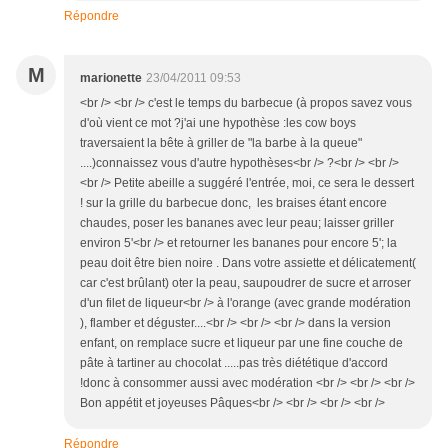
Répondre
M
marionette
23/04/2011 09:53
<br /> <br /> c'est le temps du barbecue (à propos savez vous
d'où vient ce mot ?j'ai une hypothèse :les cow boys
traversaient la bête à griller de "la barbe à la queue"
....)connaissez vous d'autre hypothèses<br /> ?<br /> <br />
<br /> Petite abeille a suggéré l'entrée, moi, ce sera le dessert
! sur la grille du barbecue donc, les braises étant encore
chaudes, poser les bananes avec leur peau; laisser griller
environ 5'<br /> et retourner les bananes pour encore 5'; la
peau doit être bien noire . Dans votre assiette et délicatement(
car c'est brûlant) oter la peau, saupoudrer de sucre et arroser
d'un filet de liqueur<br /> à l'orange (avec grande modération
), flamber et déguster....<br /> <br /> <br /> dans la version
enfant, on remplace sucre et liqueur par une fine couche de
pâte à tartiner au chocolat .....pas très diététique d'accord
!donc à consommer aussi avec modération <br /> <br /> <br />
Bon appétit et joyeuses Pâques<br /> <br /> <br /> <br />
Répondre