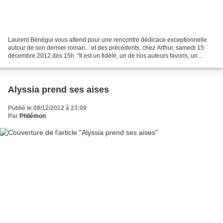
Laurent Bénégui vous attend pour une rencontre dédicace exceptionnelle
autour de son dernier roman... et des précédents, chez Arthur, samedi 15
décembre 2012 dès 15h. "Il est un fidèle, un de nos auteurs favoris, un
auteur à lire, à offrir, SANS HESITER...
Alyssia prend ses aises
Publié le 08/12/2012 à 23:09
Par
Philémon