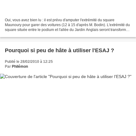
Oui, vous avez bien lu : il est prévu d'amputer l'extrémité du square
Maunoury pour garer des voitures (12 à 15 d'après M. Bodin). L'extrémité du
square située entre le podium et l'allée du Jardin Anglais seront transformés
en parking. Quoi de plus commode...
Pourquoi si peu de hâte à utiliser l'ESAJ ?
Publié le 28/02/2010 à 12:25
Par
Philémon