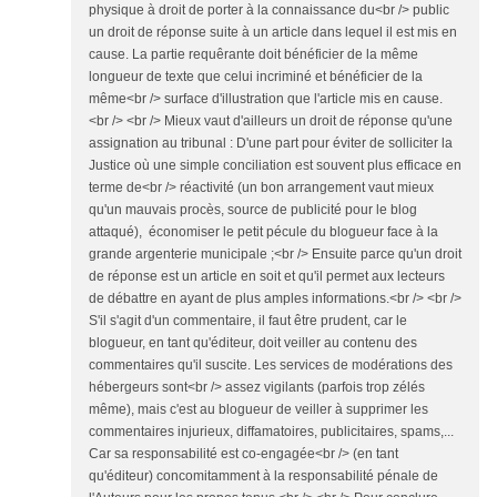
physique à droit de porter à la connaissance du<br /> public
un droit de réponse suite à un article dans lequel il est mis en
cause. La partie requêrante doit bénéficier de la même
longueur de texte que celui incriminé et bénéficier de la
même<br /> surface d'illustration que l'article mis en cause.
<br /> <br /> Mieux vaut d'ailleurs un droit de réponse qu'une
assignation au tribunal : D'une part pour éviter de solliciter la
Justice où une simple conciliation est souvent plus efficace en
terme de<br /> réactivité (un bon arrangement vaut mieux
qu'un mauvais procès, source de publicité pour le blog
attaqué), économiser le petit pécule du blogueur face à la
grande argenterie municipale ;<br /> Ensuite parce qu'un droit
de réponse est un article en soit et qu'il permet aux lecteurs
de débattre en ayant de plus amples informations.<br /> <br />
S'il s'agit d'un commentaire, il faut être prudent, car le
blogueur, en tant qu'éditeur, doit veiller au contenu des
commentaires qu'il suscite. Les services de modérations des
hébergeurs sont<br /> assez vigilants (parfois trop zélés
même), mais c'est au blogueur de veiller à supprimer les
commentaires injurieux, diffamatoires, publicitaires, spams,...
Car sa responsabilité est co-engagée<br /> (en tant
qu'éditeur) concomitamment à la responsabilité pénale de