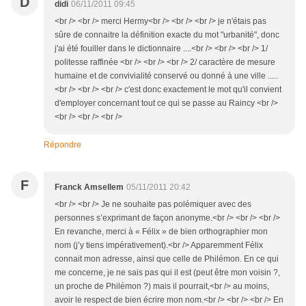
D
didi
06/11/2011 09:45
<br /> <br /> merci Hermy<br /> <br /> <br /> je n'étais pas
sûre de connaitre la définition exacte du mot "urbanité", donc
j'ai été fouiller dans le dictionnaire ....<br /> <br /> <br /> 1/
politesse raffinée <br /> <br /> <br /> 2/ caractère de mesure
humaine et de convivialité conservé ou donné à une ville .....
<br /> <br /> <br /> c'est donc exactement le mot qu'il convient
d'employer concernant tout ce qui se passe au Raincy <br />
<br /> <br /> <br />
Répondre
F
Franck Amsellem
05/11/2011 20:42
<br /> <br /> Je ne souhaite pas polémiquer avec des
personnes s’exprimant de façon anonyme.<br /> <br /> <br />
En revanche, merci à « Félix » de bien orthographier mon
nom (j’y tiens impérativement).<br /> Apparemment Félix
connait mon adresse, ainsi que celle de Philémon. En ce qui
me concerne, je ne sais pas qui il est (peut être mon voisin ?,
un proche de Philémon ?) mais il pourrait,<br /> au moins,
avoir le respect de bien écrire mon nom.<br /> <br /> <br /> En