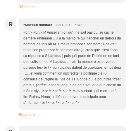
Répondre
R
raincéen dubitatif!
06/11/2011 15:42
<br /> <br /> M Amsellem dit qu'il ne sait pas qui se cache
derrière Philémon ....il a la mémoire qui flanche! en dehors du
nombre de fois où M le maire prononce son nom ; il devrait
relire son propre<br /> commentaire(je crois que c'est dans
sa réponse à S Lapidus ) puisqu'il parle de Philémon en tant
que colistier de M Lapidus .... ah, la mémoire est revenue,
puisque les<br /> municipales datent de quelques temps déjà
. ......et voilà comment on discrédite la politique ; je lui
conseille de (re)lire le livre de J F Coppé qui a pour titre "c'est
promis, j'arrête la<br /> langue de bois "(ou quelque chose du
même style)<br /> <br /> <br /> Mais surtout qu'il continue à
lire Raincy Nono, à défaut de revue municipale pour
s'informer <br /> <br /> <br /> <br />
Répondre