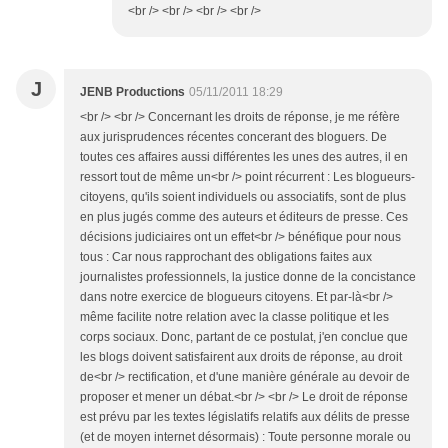
<br /> <br /> <br /> <br />
J
JENB Productions
05/11/2011 18:29
<br /> <br /> Concernant les droits de réponse, je me réfère
aux jurisprudences récentes concerant des bloguers. De
toutes ces affaires aussi différentes les unes des autres, il en
ressort tout de même un<br /> point récurrent : Les blogueurs-
citoyens, qu'ils soient individuels ou associatifs, sont de plus
en plus jugés comme des auteurs et éditeurs de presse. Ces
décisions judiciaires ont un effet<br /> bénéfique pour nous
tous : Car nous rapprochant des obligations faites aux
journalistes professionnels, la justice donne de la concistance
dans notre exercice de blogueurs citoyens. Et par-là<br />
même facilite notre relation avec la classe politique et les
corps sociaux. Donc, partant de ce postulat, j'en conclue que
les blogs doivent satisfairent aux droits de réponse, au droit
de<br /> rectification, et d'une manière générale au devoir de
proposer et mener un débat.<br /> <br /> Le droit de réponse
est prévu par les textes législatifs relatifs aux délits de presse
(et de moyen internet désormais) : Toute personne morale ou