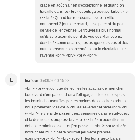
orage en août n'a rien d'exceptionnel et quand on
travaille dans les<br /> égoûts ça peut perturber...<br
/> <br /> Quand les représentants de la Ville
annoncent 2 jours de retard, ils se placent du point
de vue de l'entreprise. Je trouverais plus normal
qu'ils se placent du point de vue des Raincéens,
des<br /> commerçants, des usagers des bus et des
autres personnes concernées par la circulation sur
l'avenue.<br /> <br /> <br /> <br />
L
leafleur
05/09/2010 15:28
<br /> <br /> et oui que de feuilles les acacias de mon cher
boulevard n'ont pas eu droit a l'ellagage......les feuilles plus
les trottoirs boursouffles par les racines de ces chers arbres
nous promettent des<br /> chutes severes cet hiver<br /> <br
/> <br /> je viens de passer deux semaines dans le sud-ouest
et là des trottoirs propres<br /> <br /> <br /> ni bouteilles ni
debris de miroir casse.....et j'en passe.......<br /> <br /> <br />
notre chere municipalite pourrait peut-etre prendre
exemple<br /> <br /> <br /> et sortir les bons vieux balais