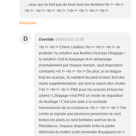
.....ceux qui ne font pas de bruit sous les fenetres<br /> <br />
<br /> <br /> <br /> <br /> l<br /> <br /> <br /> <br />
Répondre
D
Domitille
05/09/2010 23:00
<br /> <br /> Chère Léafleur,<br /> <br /> <br /> Je
proteste ! la solution aux feuilles n'est pas l'élagage !
la solution c'est le balayage et le ramassage.
(normalement par chaque riverain, sauf disposition
contraire).<br /> <br /> <br /> De plus, si on élague
trop les acacias, ils rejettent du pied et donc font des
rejets supplémentaires, qui sont la raison des chutes
!<br /> <br /> <br /> Pitié pour les acacias et tous les
arbres ! L'élagage n'est PAS un mode de régulation
du feuillage ! C'est une aide à la conduite
harmonieuse de la croissance.<br /> <br /> <br /> Par
contre je signale que plusieurs personnes se sont
tordus les pieds ou sont tombées avenue de la
Résistance, l'espace disponible entre la partie
défoncée du trottoir (coté immeuble Bouygues)<br />