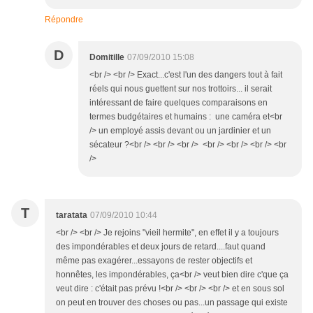
Répondre
D
Domitille
07/09/2010 15:08
<br /> <br /> Exact...c'est l'un des dangers tout à fait
réels qui nous guettent sur nos trottoirs... il serait
intéressant de faire quelques comparaisons en
termes budgétaires et humains : une caméra et<br
/> un employé assis devant ou un jardinier et un
sécateur ?<br /> <br /> <br /> <br /> <br /> <br /> <br
/>
T
taratata
07/09/2010 10:44
<br /> <br /> Je rejoins "vieil hermite", en effet il y a toujours
des impondérables et deux jours de retard....faut quand
même pas exagérer...essayons de rester objectifs et
honnêtes, les impondérables, ça<br /> veut bien dire c'que ça
veut dire : c'était pas prévu !<br /> <br /> <br /> et en sous sol
on peut en trouver des choses ou pas...un passage qui existe