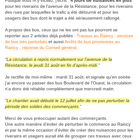
Puisque vous m'y incitez, j'écris :
4 jours de nuisances en plus
pour les riverains de l'avenue de la Résistance, pour les riverains
des rues par lesquelles le trafic a été détourné et pour les
usagers des bus dont le trajet a été sérieusement rallongé.
A propos des bus, ceux qui ne les ont pas lus pourront se
reporter aux 2 articles déjà publiés :
Travaux au Raincy : services
de bus très perturbés
et aussi
Arrêts de bus provisoires au
Raincy : réponse du Conseil général
.
"
La circulation a repris normalement sur l’avenue de la
Résistance, le jeudi 31 août en fin d’après-midi.
"
Je rectifie de moi-même : mardi 31 août, et signale qu'en soirée
j'ai encore vu passer des bus Boulevard de l'Ouest, la circulation
n'a donc été rétablie complètement que mercredi matin.
"
Le chantier avait débuté le 12 juillet afin de ne pas perturber la
période des soldes des commerçants.
"
Merci de vous préoccuper autant des commerçants.
Une autre manière d'éviter de perturber le commerce au Raincy
et par la même occasion d'éviter de créer des nuisances pour les
riverains et usagers aurait été de grouper ces travaux avec ceux