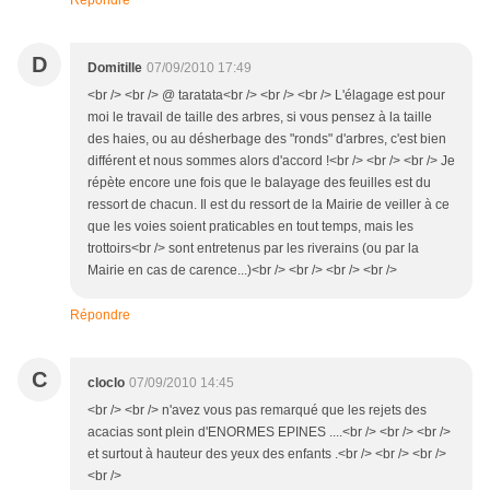
Répondre
D
Domitille
07/09/2010 17:49
<br /> <br /> @ taratata<br /> <br /> <br /> L'élagage est pour
moi le travail de taille des arbres, si vous pensez à la taille
des haies, ou au désherbage des "ronds" d'arbres, c'est bien
différent et nous sommes alors d'accord !<br /> <br /> <br /> Je
répète encore une fois que le balayage des feuilles est du
ressort de chacun. Il est du ressort de la Mairie de veiller à ce
que les voies soient praticables en tout temps, mais les
trottoirs<br /> sont entretenus par les riverains (ou par la
Mairie en cas de carence...)<br /> <br /> <br /> <br />
Répondre
C
cloclo
07/09/2010 14:45
<br /> <br /> n'avez vous pas remarqué que les rejets des
acacias sont plein d'ENORMES EPINES ....<br /> <br /> <br />
et surtout à hauteur des yeux des enfants .<br /> <br /> <br />
<br />