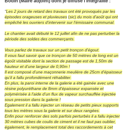
Bodin (Maire adjoint) dont je diffuse l'intégralité :
"
Les 2 jours de retard des travaux ont été provoqués par les
épisodes orageuses et pluvieuses
(sic)
du mois d'août qui ont
empêché les ouvriers d'intervenir sur l'émissaire communal.
Le chantier avait débuté le 12 juillet afin de ne pas perturber la
période des soldes des commerçants.
Vous parlez de travaux sur un petit tronçon d'égout.
Il vous faut savoir que ce tronçon de 50 mètres de long est un
égoût visitable dont la section de passage est de 1,50m de
hauteur et d'une largeur de 0,90m !
Il est composé d'une maçonnerie meulière de 25cm d'épaisseur
qu'il a fallu profondément réhabiliter.
En plus, la paroi interne de la galerie a été gainée avec une
résine polyuréthane de 8mm d'épaisseur expansée et
polymérisée à l'aide d'un flux de vapeur surchauffée injectée
sous pression dans la galerie !
Egalement il a fallu injecter un réseau de petits pieux supports
tous les mètres sous la galerie et sur deux rangées.
Enfin pour renforcer des sols parfois perturbés il a fallu injecter
30 mètres cubes de coulis de ciment et il ne faut pas oublier,
également, le remplacement total des raccordements à cet