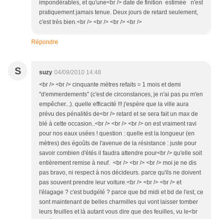
impondérables, et qu'une<br /> date de finition estimée n'est
pratiquement jamais tenue. Deux jours de retard seulement,
c'est très bien.<br /> <br /> <br /> <br />
Répondre
S
suzy
04/09/2010 14:48
<br /> <br /> cinquante mètres refaits = 1 mois et demi
"d'emmerdements" (c'est de circonstances, je n'ai pas pu m'en
empêcher...). quelle efficacité !!! j'espère que la ville aura
prévu des pénalités de<br /> retard et se sera fait un max de
blé à cette occasion..<br /> <br /> <br /> on est vraiment ravi
pour nos eaux usées ! question : quelle est la longueur (en
mètres) des égoûts de l'avenue de la résistance : juste pour
savoir combien d'étés il faudra attendre pour<br /> qu'elle soit
entièrement remise à neuf. <br /> <br /> <br /> moi je ne dis
pas bravo, ni respect à nos décideurs. parce qu'ils ne doivent
pas souvent prendre leur voiture.<br /> <br /> <br /> et
l'élagage ? c'est budgété ? parce que bd midi et bd de l'est, ce
sont maintenant de belles charmilles qui vont laisser tomber
leurs feuilles et là autant vous dire que des feuilles, vu le<br