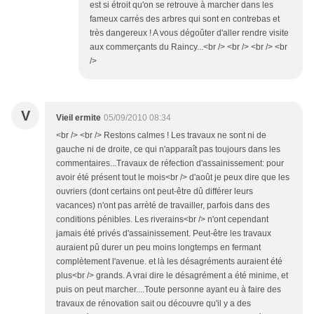
est si étroit qu'on se retrouve à marcher dans les
fameux carrés des arbres qui sont en contrebas et
très dangereux ! A vous dégoûter d'aller rendre visite
aux commerçants du Raincy...<br /> <br /> <br /> <br
/>
V
Vieil ermite
05/09/2010 08:34
<br /> <br /> Restons calmes ! Les travaux ne sont ni de
gauche ni de droite, ce qui n'apparaît pas toujours dans les
commentaires...Travaux de réfection d'assainissement: pour
avoir été présent tout le mois<br /> d'août je peux dire que les
ouvriers (dont certains ont peut-être dû différer leurs
vacances) n'ont pas arrèté de travailler, parfois dans des
conditions pénibles. Les riverains<br /> n'ont cependant
jamais été privés d'assainissement. Peut-être les travaux
auraient pû durer un peu moins longtemps en fermant
complètement l'avenue. et là les désagréments auraient été
plus<br /> grands. A vrai dire le désagrément a été minime, et
puis on peut marcher....Toute personne ayant eu à faire des
travaux de rénovation sait ou découvre qu'il y a des