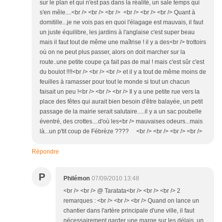
sur le plan et qui n'est pas dans la réalité, un sale temps qui
s'en mêle....<br /> <br /> <br /> <br /> <br /> <br /> Quant à
domitille...je ne vois pas en quoi l'élagage est mauvais, il faut
un juste équilibre, les jardins à l'anglaise c'est super beau
mais il faut tout de même une maîtrise ! il y a des<br /> trottoirs
où on ne peut plus passer, alors on doit marcher sur la
route..une petite coupe ça fait pas de mal ! mais c'est sûr c'est
du boulot !!!!<br /> <br /> <br /> et il y a tout de même moins de
feuilles à ramasser pour tout le monde si tout un chacun
faisait un peu !<br /> <br /> <br /> Il y a une petite rue vers la
place des fêtes qui aurait bien besoin d'être balayée, un petit
passage de la mairie serait salutaire.....il y a un sac poubelle
éventré, des crottes....d'où les<br /> mauvaises odeurs...mais
là...un p'tit coup de Fébrèze ???? <br /> <br /> <br /> <br />
Répondre
P
Philémon
07/09/2010 13:48
<br /> <br /> @ Taratata<br /> <br /> <br /> 2
remarques : <br /> <br /> <br /> Quand on lance un
chantier dans l'artère principale d'une ville, il faut
nécessairement garder une marge sur les délais, un