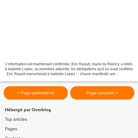
L'information est maintenant confirmée, Eric Raoult, maire du Raincy, a retiré
à Isabelle Lopez, sa première adjointe, les délégations qu'il lui avait confiées
. Eric Raoult reprocherait à Isabelle Lopez : - d'avoir manifesté son
désaccord sur l'ampleur...
< Page précédente
Page suivante >
Hébergé par Overblog
Top articles
Pages