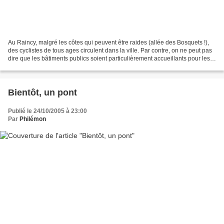
Au Raincy, malgré les côtes qui peuvent être raides (allée des Bosquets !),
des cyclistes de tous ages circulent dans la ville. Par contre, on ne peut pas
dire que les bâtiments publics soient particulièrement accueillants pour les
vélos. Nos élus auraient-ils...
Bientôt, un pont
Publié le 24/10/2005 à 23:00
Par
Philémon