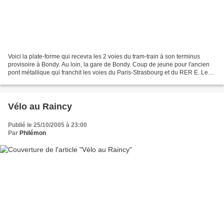
Voici la plate-forme qui recevra les 2 voies du tram-train à son terminus
provisoire à Bondy. Au loin, la gare de Bondy. Coup de jeune pour l'ancien
pont métallique qui franchit les voies du Paris-Strasbourg et du RER E. Les
piles ont été refaites en...
Vélo au Raincy
Publié le 25/10/2005 à 23:00
Par
Philémon