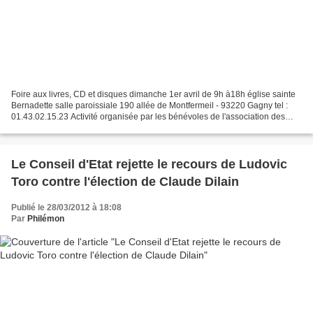
Foire aux livres, CD et disques dimanche 1er avril de 9h à18h église sainte
Bernadette salle paroissiale 190 allée de Montfermeil - 93220 Gagny tel :
01.43.02.15.23 Activité organisée par les bénévoles de l'association des
Amis des Enfants du Monde(AEM)...
Le Conseil d'Etat rejette le recours de Ludovic
Toro contre l'élection de Claude Dilain
Publié le 28/03/2012 à 18:08
Par
Philémon