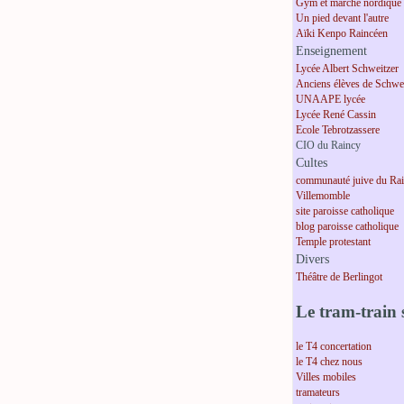
Gym et marche nordique
Un pied devant l'autre
Aïki Kenpo Raincéen
Enseignement
Lycée Albert Schweitzer
Anciens élèves de Schwei
UNAAPE lycée
Lycée René Cassin
Ecole Tebrotzassere
CIO du Raincy
Cultes
communauté juive du Ra
Villemomble
site paroisse catholique
blog paroisse catholique
Temple protestant
Divers
Théâtre de Berlingot
Le tram-train s
le T4 concertation
le T4 chez nous
Villes mobiles
tramateurs