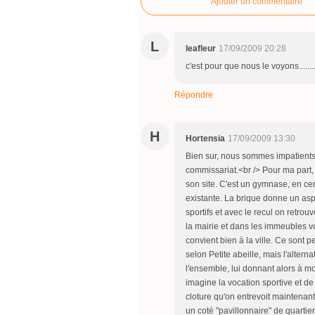
Ajouter un commentaire
L
leafleur
17/09/2009 20:28
c'est pour que nous le voyons.......
Répondre
H
Hortensia
17/09/2009 13:30
Bien sur, nous sommes impatients d
commissariat.<br /> Pour ma part,
son site. C'est un gymnase, en cent
existante. La brique donne un aspe
sportifs et avec le recul on retrou
la mairie et dans les immeubles v
convient bien à la ville. Ce sont p
selon Petite abeille, mais l'alterna
l'ensemble, lui donnant alors à mo
imagine la vocation sportive et de
cloture qu'on entrevoit maintenan
un coté "pavillonnaire" de quartie