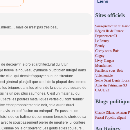
Liens
Sites officiels
Sous-préfecture du Rain
..mieux..... mais ce n'est pas tres beau
Région Ile de France
Département 93
Le Raincy
Bondy
Clichy-sous-Bois
Gagny
Livry-Gargan
e découvrir le projet architectural du futur
Montfermeil
 je trouve le nouveau gymnase plutot bien intégré dans
Pavillons-sous-Bois
Villemomble
re ville, qui devait s'appuyer sur une strcuture
Seine-Saint-Denis Touri
ct général plus joli que celui de la plupart des centres
Atlas du Patrimoine 93
ve les briques dans les piliers de la cloture du square de
CAUE 93
oisins un peu plus saumonés. C'est un materiau qui
eut-etre les poutres metalliques vertes qui font "tennis"
Blogs politiqu
tive étant probablement le noir, cela aurait durci
n avis un coté "usine ou entrepot". En passant, on
Claude Dilain, sénateur 
 loisirs de ce batiment et en meme temps le choix de sa
Pascal Popelin, député
t avec le sousbassement pierre de meulière lui confère
Au Raincy
r. Comme on le dit souvent: Les gouts et les couleurs...