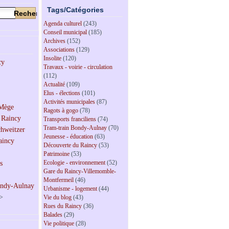
Tags/Catégories
Agenda culturel
(243)
Conseil municipal
(185)
Archives
(152)
Associations
(129)
Insolite
(120)
Travaux - voirie - circulation
(112)
Actualité
(109)
Elus - élections
(101)
Activités municipales
(87)
Ragots à gogo
(78)
Transports franciliens
(74)
Tram-train Bondy-Aulnay
(70)
Jeunesse - éducation
(63)
Découverte du Raincy
(53)
Patrimoine
(53)
Ecologie - environnement
(52)
Gare du Raincy-Villemomble-
Montfermeil
(46)
Urbanisme - logement
(44)
>
Vie du blog
(43)
Rues du Raincy
(36)
Balades
(29)
Vie politique
(28)