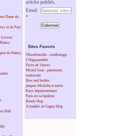
articles publiés.
Email
tre-Dame du
incy et du Pays
e Levreur
 Raincy
Sites Favoris
égion du Raincy
Obsenfrancilie - ornithologie
L'Hippopotable
Puces de Vanves
Michel Grau - patrimoine
omble
toulousain
Broc and brolles
plaques Michelin et autres
Parcs départementaux
Paris est sa banlieue
s
Bondy blog
Actualités de Gagny-blog
ey-Ball
NR)