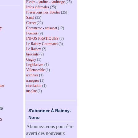
Fleurs - jardins - jardinage
(25)
Infos infernales
(25)
Préservons nos libertés
(25)
Santé
(25)
Carnet
(22)
cy
Commerce - artisanat
(12)
Poèmes
(9)
INFOS PRATIQUES
(7)
Le Raincy Gourmand
(5)
Le Raincy
(2)
brocante
(2)
Gagny
(1)
Legislatives
(1)
Villemomble
(1)
archives
(1)
arnaques
(1)
sme
circulation
(1)
insolite
(1)
es
S'abonner À Raincy-
Nono
PS
Abonnez-vous pour être
averti des nouveaux