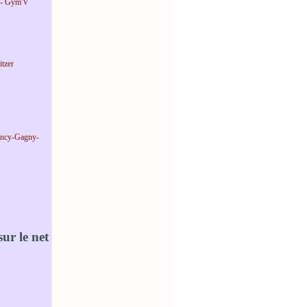
 - Gym'V
tzer
incy-Gagny-
ur le net