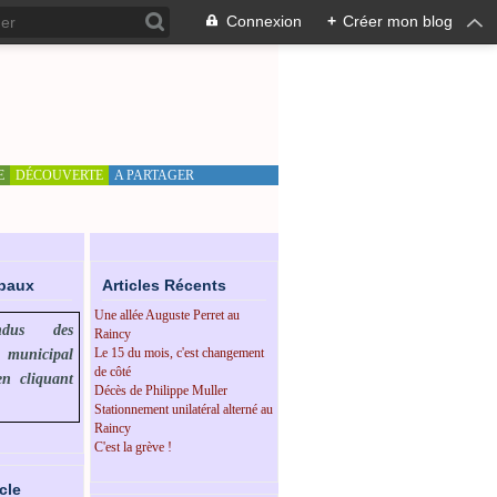
Connexion
+
Créer mon blog
E
DÉCOUVERTE
A PARTAGER
ipaux
Articles Récents
Une allée Auguste Perret au
endus des
Raincy
Le 15 du mois, c'est changement
l municipal
de côté
en cliquant
Décès de Philippe Muller
Stationnement unilatéral alterné au
Raincy
C'est la grève !
cle