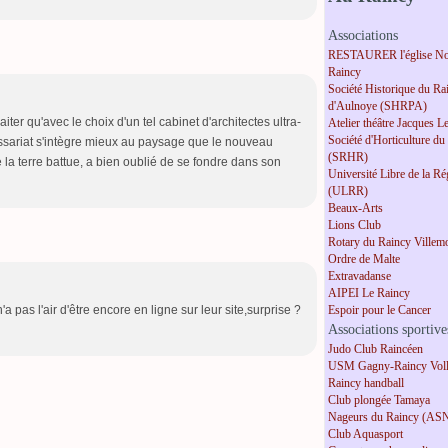
Associations
RESTAURER l'église No
Raincy
Société Historique du Ra
d'Aulnoye (SHRPA)
iter qu'avec le choix d'un tel cabinet d'architectes ultra-
Atelier théâtre Jacques L
Société d'Horticulture du
ssariat s'intègre mieux au paysage que le nouveau
(SRHR)
la terre battue, a bien oublié de se fondre dans son
Université Libre de la R
(ULRR)
Beaux-Arts
Lions Club
Rotary du Raincy Villem
Ordre de Malte
Extravadanse
AIPEI Le Raincy
Espoir pour le Cancer
 pas l'air d'être encore en ligne sur leur site,surprise ?
Associations sportive
Judo Club Raincéen
USM Gagny-Raincy Voll
Raincy handball
Club plongée Tamaya
Nageurs du Raincy (AS
Club Aquasport