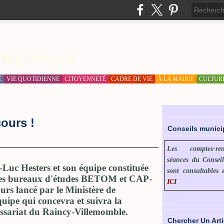
log citoyen
É
VIE QUOTIDIENNE
CITOYENNETÉ
CADRE DE VIE
À LA MAIRIE
CULTUR
ours !
Conseils munic
Les comptes-r
séances du Consei
-Luc Hesters et son équipe constituée
sont consultables 
des bureaux d'études BETOM et CAP-
ICI
rs lancé par le Ministère de
équipe qui concevra et suivra la
ssariat du Raincy-Villemomble.
Chercher Un Arti