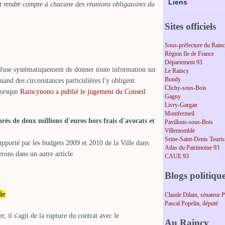
Liens
t rendre compte à chacune des réunions obligatoires du
Sites officiels
Sous-préfecture du Rain
Région Ile de France
Département 93
efuse systématiquement de donner toute information sur
Le Raincy
Bondy
uand des circonstances particulières l'y obligent.
Clichy-sous-Bois
 lorsque
Raincynono a publié le jugement du Conseil
Gagny
Livry-Gargan
Montfermeil
près de deux millions d'euros hors frais d'avocats et
Pavillons-sous-Bois
Villemomble
Seine-Saint-Denis Touri
pporté par les budgets 2009 et 2010 de la Ville dans
Atlas du Patrimoine 93
rons dans un autre article.
CAUE 93
Blogs politiqu
le
Claude Dilain, sénateur 
Pascal Popelin, député
r, il s'agit de la rupture du contrat avec le
Au Raincy