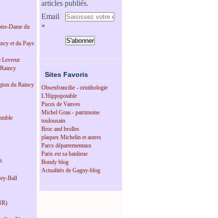
articles publiés.
Email
tre-Dame du
incy et du Pays
e Levreur
 Raincy
Sites Favoris
égion du Raincy
Obsenfrancilie - ornithologie
L'Hippopotable
Puces de Vanves
Michel Grau - patrimoine
omble
toulousain
Broc and brolles
plaques Michelin et autres
Parcs départementaux
Paris est sa banlieue
s
Bondy blog
Actualités de Gagny-blog
ey-Ball
NR)