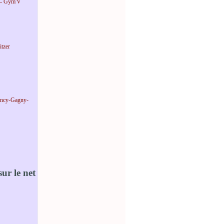
 - Gym'V
tzer
incy-Gagny-
ur le net