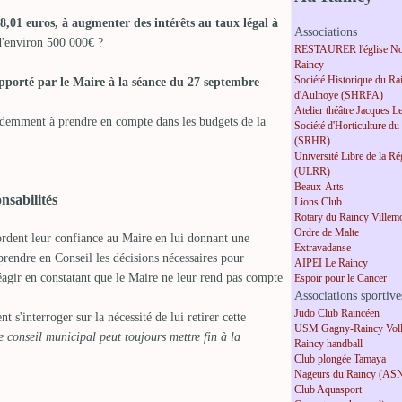
8,01 euros, à augmenter des intérêts au taux légal à
Associations
 d'environ 500 000€ ?
RESTAURER l'église No
Raincy
Société Historique du Ra
apporté par le Maire à la séance du 27 septembre
d'Aulnoye (SHRPA)
Atelier théâtre Jacques L
idemment à prendre en compte dans les budgets de la
Société d'Horticulture du
(SRHR)
Université Libre de la R
(ULRR)
Beaux-Arts
nsabilités
Lions Club
Rotary du Raincy Villem
Ordre de Malte
rdent leur confiance au Maire en lui donnant une
Extravadanse
prendre en Conseil les décisions nécessaires pour
AIPEI Le Raincy
 réagir en constatant que le Maire ne leur rend pas compte
Espoir pour le Cancer
Associations sportive
Judo Club Raincéen
t s'interroger sur la nécessité de lui retirer cette
USM Gagny-Raincy Voll
e conseil municipal peut toujours mettre fin à la
Raincy handball
Club plongée Tamaya
Nageurs du Raincy (AS
Club Aquasport