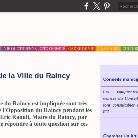
log citoyen
É
VIE QUOTIDIENNE
CITOYENNETÉ
CADRE DE VIE
À LA MAIRIE
CULTUR
e la Ville du Raincy
Conseils munic
Les comptes-r
séances du Consei
le du Raincy est impliquée sont très
sont consultables 
de l'Opposition du Raincy pendant les
ICI
 Eric Raoult, Maire du Raincy, par
de répondre à toute question sur ces
Chercher Un Arti