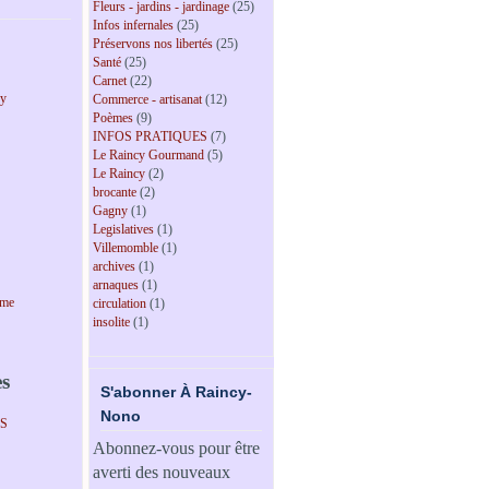
Fleurs - jardins - jardinage
(25)
Infos infernales
(25)
Préservons nos libertés
(25)
Santé
(25)
Carnet
(22)
cy
Commerce - artisanat
(12)
Poèmes
(9)
INFOS PRATIQUES
(7)
Le Raincy Gourmand
(5)
Le Raincy
(2)
brocante
(2)
Gagny
(1)
Legislatives
(1)
Villemomble
(1)
archives
(1)
arnaques
(1)
sme
circulation
(1)
insolite
(1)
es
S'abonner À Raincy-
Nono
PS
Abonnez-vous pour être
averti des nouveaux