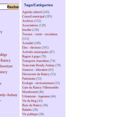
Tags/Catégories
Agenda culturel
(243)
Conseil municipal
(185)
Archives
(152)
Associations
(129)
Insolite
(120)
Travaux - voirie - circulation
(112)
Actualité
(109)
Elus - élections
(101)
Activités municipales
(87)
Ragots à gogo
(78)
Transports franciliens
(74)
Tram-train Bondy-Aulnay
(70)
Jeunesse - éducation
(63)
Découverte du Raincy
(53)
Patrimoine
(53)
Ecologie - environnement
(52)
Gare du Raincy-Villemomble-
Montfermeil
(46)
Urbanisme - logement
(44)
>
Vie du blog
(43)
Rues du Raincy
(36)
Balades
(29)
Vie politique
(28)