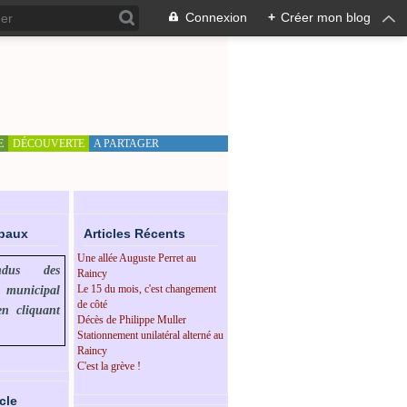
Connexion
+
Créer mon blog
E
DÉCOUVERTE
A PARTAGER
ipaux
Articles Récents
Une allée Auguste Perret au
endus des
Raincy
Le 15 du mois, c'est changement
l municipal
de côté
en cliquant
Décès de Philippe Muller
Stationnement unilatéral alterné au
Raincy
C'est la grève !
cle