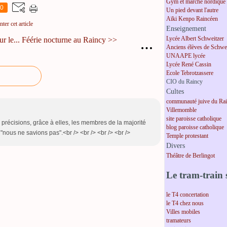
Gym et marche nordique
0
Un pied devant l'autre
Aïki Kenpo Raincéen
er cet article
Enseignement
Lycée Albert Schweitzer
r le...
Féérie nocturne au Raincy >>
…
Anciens élèves de Schwei
UNAAPE lycée
Lycée René Cassin
Ecole Tebrotzassere
CIO du Raincy
Cultes
communauté juive du Ra
Villemomble
site paroisse catholique
s précisions, grâce à elles, les membres de la majorité
blog paroisse catholique
"nous ne savions pas".<br /> <br /> <br /> <br />
Temple protestant
Divers
Théâtre de Berlingot
Le tram-train s
le T4 concertation
le T4 chez nous
Villes mobiles
tramateurs