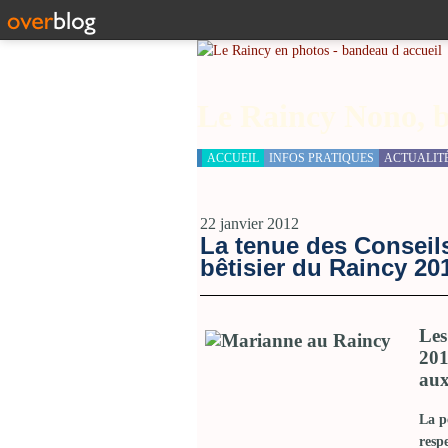
Le Raincy Nono, b
ACCUEIL
INFOS PRATIQUES
ACTUALIT
22 janvier 2012
La tenue des Conseil
bêtisier du Raincy 201
Les
201
aux
La p
respe