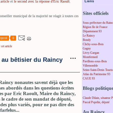
Liens
article
et
le second avec la réponse d'Eric Raoult
.
Sites officiels
onseiller municipal de la majorité ne réagit à toutes ces
Sous-préfecture du Rain
Région Ile de France
Département 93
Le Raincy
epost
0
Bondy
Clichy-sous-Bois
cet article
Gagny
Livry-Gargan
…
Montfermeil
 au bêtisier du Raincy
Pavillons-sous-Bois
Villemomble
Seine-Saint-Denis Touri
Atlas du Patrimoine 93
CAUE 93
Raincy nonautes savent déjà que les
es abordés dans les questions écrites
Blogs politiqu
es par Eric Raoult, Maire du Raincy,
Claude Dilain, sénateur 
 le cadre de son mandat de député,
Pascal Popelin, député
 des plus variés, pour ne pas dire des
farfelus...
Au Raincy