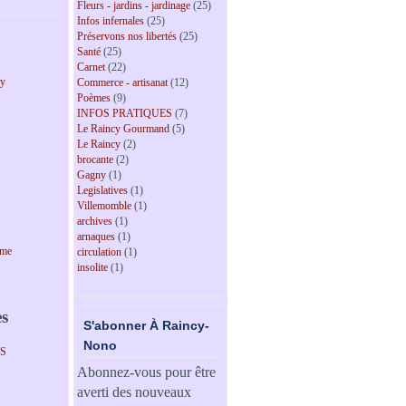
Fleurs - jardins - jardinage
(25)
Infos infernales
(25)
Préservons nos libertés
(25)
Santé
(25)
Carnet
(22)
cy
Commerce - artisanat
(12)
Poèmes
(9)
INFOS PRATIQUES
(7)
Le Raincy Gourmand
(5)
Le Raincy
(2)
brocante
(2)
Gagny
(1)
Legislatives
(1)
Villemomble
(1)
archives
(1)
arnaques
(1)
sme
circulation
(1)
insolite
(1)
es
S'abonner À Raincy-
Nono
PS
Abonnez-vous pour être
averti des nouveaux