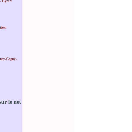
 - Gym'V
tzer
incy-Gagny-
ur le net