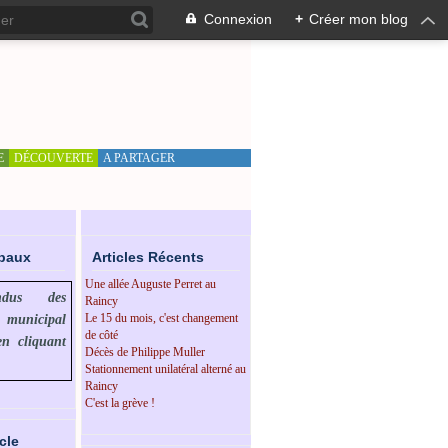
Connexion
+
Créer mon blog
E
DÉCOUVERTE
A PARTAGER
ipaux
Articles Récents
Une allée Auguste Perret au
endus des
Raincy
Le 15 du mois, c'est changement
l municipal
de côté
en cliquant
Décès de Philippe Muller
Stationnement unilatéral alterné au
Raincy
C'est la grève !
cle