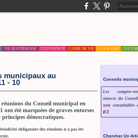
log citoyen
É
VIE QUOTIDIENNE
CITOYENNETÉ
CADRE DE VIE
À LA MAIRIE
CULTUR
s municipaux au
Conseils munic
1 - 10
Les comptes-r
séances du Consei
 réunions du Conseil municipal en
sont consultables 
1 ont été marquées de graves entorses
ICI
 principes démocratiques.
ériodicité obligatoire des réunions n'a pas été
Chercher Un Arti
ctée.