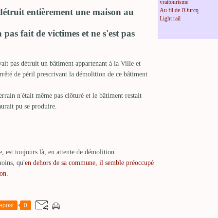
vraitourisme
 détruit entièrement une maison au
Au fil de l'Ourcq
Light rail
pas fait de victimes et ne s'est pas
vait pas détruit un bâtiment appartenant à la Ville et
rrêté de péril prescrivant la démolition de ce bâtiment
terrain n'était même pas clôturé et le bâtiment restait
aurait pu se produire.
, est toujours là, en attente de démolition.
moins, qu'
en dehors de sa commune, il semble préoccupé
don.
epost
0