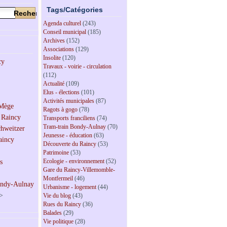
Tags/Catégories
Agenda culturel
(243)
Conseil municipal
(185)
Archives
(152)
Associations
(129)
Insolite
(120)
Travaux - voirie - circulation
(112)
Actualité
(109)
Elus - élections
(101)
Activités municipales
(87)
Ragots à gogo
(78)
Transports franciliens
(74)
Tram-train Bondy-Aulnay
(70)
Jeunesse - éducation
(63)
Découverte du Raincy
(53)
Patrimoine
(53)
Ecologie - environnement
(52)
Gare du Raincy-Villemomble-
Montfermeil
(46)
Urbanisme - logement
(44)
>
Vie du blog
(43)
Rues du Raincy
(36)
Balades
(29)
Vie politique
(28)