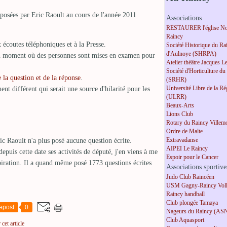
posées par Eric Raoult au cours de l'année 2011
Associations
RESTAURER l'église No
Raincy
 écoutes téléphoniques et à la Presse.
Société Historique du Ra
d'Aulnoye (SHRPA)
un moment où des personnes sont mises en examen pour
Atelier théâtre Jacques L
Société d'Horticulture du
e la question et de la réponse
.
(SRHR)
Université Libre de la R
nt différent qui serait une source d'hilarité pour les
(ULRR)
Beaux-Arts
Lions Club
Rotary du Raincy Villem
Ordre de Malte
Extravadanse
c Raoult n'a plus posé aucune question écrite.
AIPEI Le Raincy
epuis cette date ses activités de député, j'en viens à me
Espoir pour le Cancer
spiration. Il a quand même posé 1773 questions écrites
Associations sportive
Judo Club Raincéen
USM Gagny-Raincy Voll
Raincy handball
Club plongée Tamaya
epost
0
Nageurs du Raincy (AS
Club Aquasport
cet article