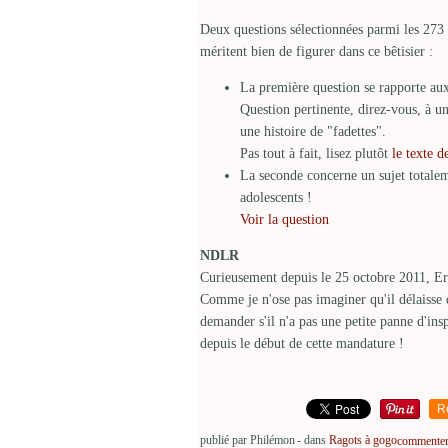
Deux questions sélectionnées parmi les 273 
méritent bien de figurer dans ce bêtisier :
La première question se rapporte aux
Question pertinente, direz-vous, à 
une histoire de "fadettes".
Pas tout à fait, lisez plutôt
le texte d
La seconde concerne un sujet totaleme
adolescents !
Voir la question
NDLR
Curieusement depuis le 25 octobre 2011, Eri
Comme je n'ose pas imaginer qu'il délaisse d
demander s'il n'a pas une petite panne d'in
depuis le début de cette mandature !
R
publié par Philémon
-
dans
Ragots à gogo
commenter 