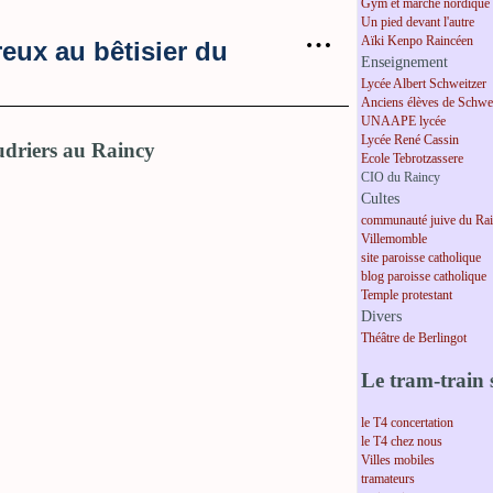
Gym et marche nordique
Un pied devant l'autre
…
Aïki Kenpo Raincéen
eux au bêtisier du
Enseignement
Lycée Albert Schweitzer
Anciens élèves de Schwei
UNAAPE lycée
Lycée René Cassin
Ecole Tebrotzassere
CIO du Raincy
Cultes
communauté juive du Ra
Villemomble
site paroisse catholique
blog paroisse catholique
Temple protestant
Divers
Théâtre de Berlingot
Le tram-train s
le T4 concertation
le T4 chez nous
Villes mobiles
tramateurs