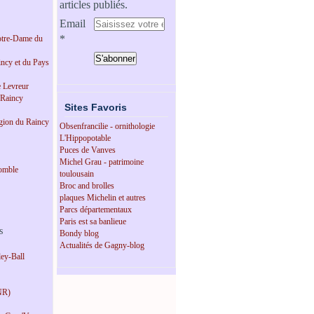
articles publiés.
Email
tre-Dame du
incy et du Pays
e Levreur
 Raincy
Sites Favoris
égion du Raincy
Obsenfrancilie - ornithologie
L'Hippopotable
Puces de Vanves
Michel Grau - patrimoine
omble
toulousain
Broc and brolles
plaques Michelin et autres
Parcs départementaux
Paris est sa banlieue
s
Bondy blog
Actualités de Gagny-blog
ey-Ball
NR)