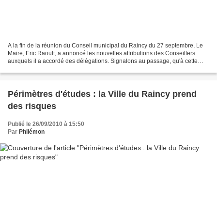
A la fin de la réunion du Conseil municipal du Raincy du 27 septembre, Le
Maire, Eric Raoult, a annoncé les nouvelles attributions des Conseillers
auxquels il a accordé des délégations. Signalons au passage, qu'à cette
occasion il n'a pas hésité à accuser...
Périmètres d'études : la Ville du Raincy prend
des risques
Publié le 26/09/2010 à 15:50
Par
Philémon