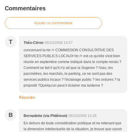
Commentaires
Ajouter un commentaire
T
Théo-Citron
08/10/2008 14:57
concernant la<br /> COMMISSION CONSULTATIVE DES
SERVICES PUBLICS LOCAUX<br /> est ce qu'elle s'est bien
réunie en septembre comme indiqué dans le compte-rendu ?
Comment se fait il qu'il n'y ait que la Sogeres ? l'eau, les
parcmètres, les marchés, le parking, ce ne sont pas des
services publics locaux ? l'éclairage public ? les ordures ? la
propreté ?Quelqu'un peut il éclairer ma lanterne ?
Répondre
B
Bernadette (via Philémon)
08/10/2008 14:26
En dehors de toute considération politique et ne retenant que
la dimension intellectuelle de la situation, je trouve que savoir